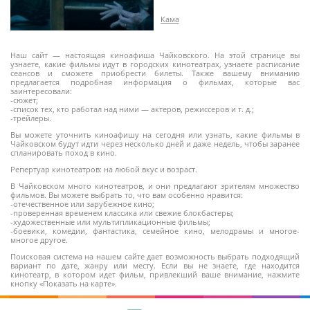
Кама
Наш сайт — настоящая киноафиша Чайковского. На этой странице вы
узнаете, какие фильмы идут в городских кинотеатрах, узнаете расписание
сеансов и сможете приобрести билеты. Также вашему вниманию
предлагается подробная информация о фильмах, которые вас
заинтересовали:
18+
-сюжет;
-список тех, кто работал над ними — актеров, режиссеров и т. д.;
-трейлеры.
Вы можете уточнить киноафишу на сегодня или узнать, какие фильмы в
Чайковском будут идти через несколько дней и даже недель, чтобы заранее
спланировать поход в кино.
Репертуар кинотеатров: на любой вкус и возраст.
В Чайковском много кинотеатров, и они предлагают зрителям множество
фильмов. Вы можете выбрать то, что вам особенно нравится:
-отечественное или зарубежное кино;
-проверенная временем классика или свежие блокбастеры;
-художественные или мультипликационные фильмы;
-боевики, комедии, фантастика, семейное кино, мелодрамы и многое-
многое другое.
Поисковая система на нашем сайте дает возможность выбрать подходящий
вариант по дате, жанру или месту. Если вы не знаете, где находится
кинотеатр, в котором идет фильм, привлекший ваше внимание, нажмите
кнопку «Показать на карте».