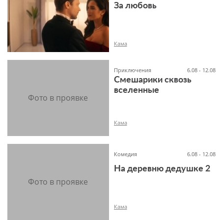
За любовь
6+
Кама
Приключения
6.08 - 12.08
Смешарики сквозь
вселенные
16+
Кама
Комедия
6.08 - 12.08
На деревню дедушке 2
6+
Кама