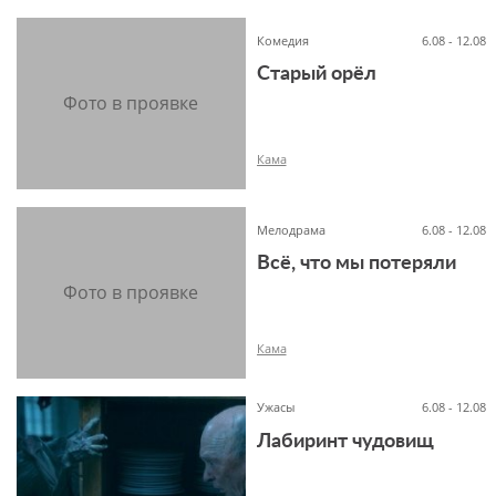
Комедия
6.08 - 12.08
Старый орёл
6+
Кама
Мелодрама
6.08 - 12.08
Всё, что мы потеряли
12+
Кама
Ужасы
6.08 - 12.08
Лабиринт чудовищ
16+