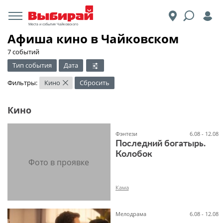
Места и события Чайковского
Афиша кино в Чайковском
7 событий
Тип события
Дата
Фильтры:
Кино
Сбросить
×
Кино
Фэнтези
6.08 - 12.08
Последний богатырь.
Колобок
Кама
Мелодрама
6.08 - 12.08